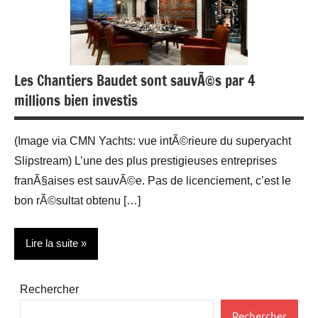
Les Chantiers Baudet sont sauvÃ©s par 4
millions bien investis
(Image via CMN Yachts: vue intÃ©rieure du superyacht
Slipstream) L’une des plus prestigieuses entreprises
franÃ§aises est sauvÃ©e. Pas de licenciement, c’est le
bon rÃ©sultat obtenu […]
Lire la suite
Actualité
Rechercher
Décoration
Rechercher