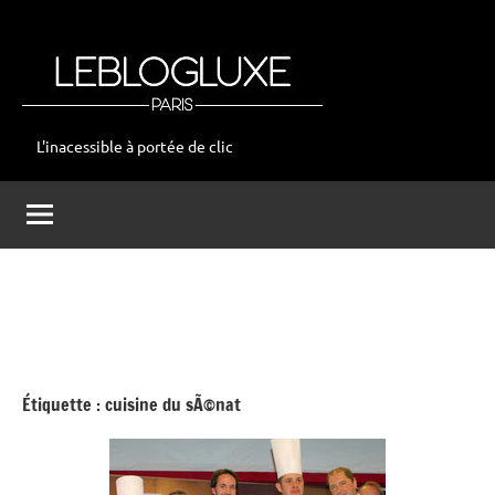
Aller
au
contenu
L'inacessible à portée de clic
leblogluxe
Étiquette :
cuisine du sÃ©nat