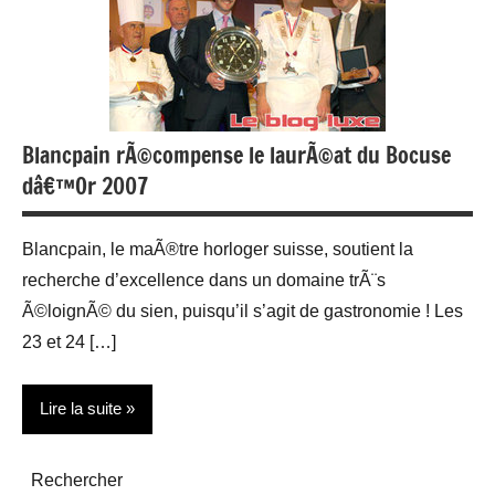
Blancpain rÃ©compense le laurÃ©at du Bocuse
dâ€™Or 2007
Blancpain, le maÃ®tre horloger suisse, soutient la
recherche d’excellence dans un domaine trÃ¨s
Ã©loignÃ© du sien, puisqu’il s’agit de gastronomie ! Les
23 et 24 […]
Lire la suite
Actualité
Rechercher