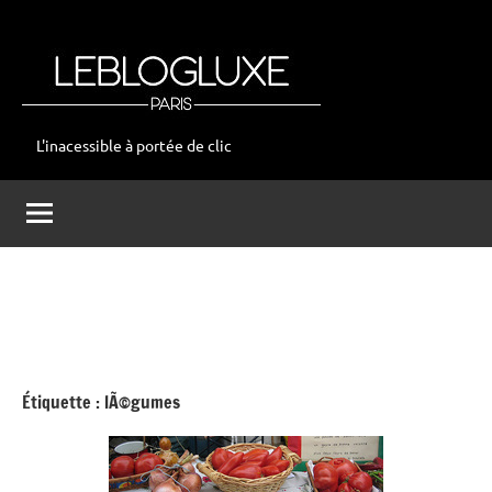
Aller
au
contenu
L'inacessible à portée de clic
leblogluxe
Étiquette :
lÃ©gumes