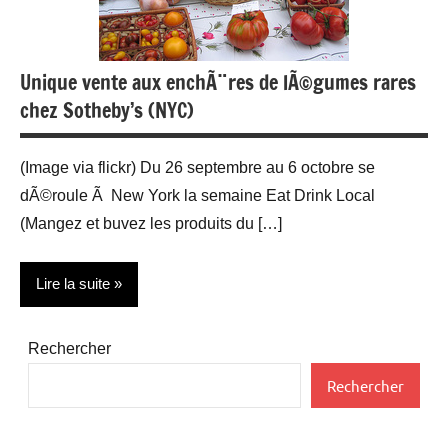
Unique vente aux enchÃ¨res de lÃ©gumes rares
chez Sotheby’s (NYC)
(Image via flickr) Du 26 septembre au 6 octobre se
dÃ©roule Ã New York la semaine Eat Drink Local
(Mangez et buvez les produits du […]
Lire la suite
Actualité
Rechercher
Gastronomie
Rechercher
Restauration