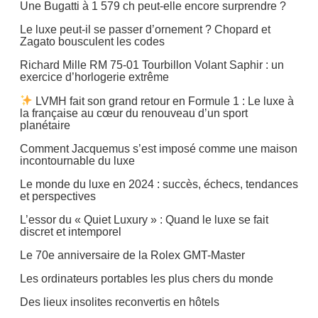
Une Bugatti à 1 579 ch peut-elle encore surprendre ?
Ventes
aux
Le luxe peut-il se passer d’ornement ? Chopard et
Zagato bousculent les codes
enchères
Richard Mille RM 75-01 Tourbillon Volant Saphir : un
exercice d’horlogerie extrême
LVMH fait son grand retour en Formule 1 : Le luxe à
la française au cœur du renouveau d’un sport
planétaire
Comment Jacquemus s’est imposé comme une maison
incontournable du luxe
Le monde du luxe en 2024 : succès, échecs, tendances
et perspectives
L’essor du « Quiet Luxury » : Quand le luxe se fait
discret et intemporel
Le 70e anniversaire de la Rolex GMT-Master
Les ordinateurs portables les plus chers du monde
Des lieux insolites reconvertis en hôtels