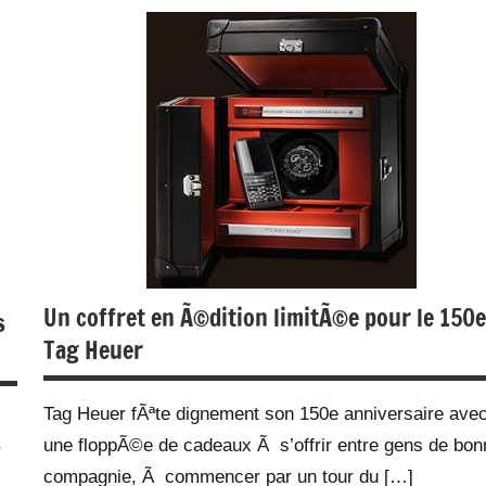
Accessoires
Actualité
Evenements
Gadgets
Web/Tech
Un coffret en Ã©dition limitÃ©e pour le 150e
s
Tag Heuer
Tag Heuer fÃªte dignement son 150e anniversaire ave
une floppÃ©e de cadeaux Ã s’offrir entre gens de bon
r
compagnie, Ã commencer par un tour du […]