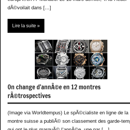
dÃ©voilait dans […]
Lire la suite
Actualité
Montres
Vehicules
On change d’annÃ©e en 12 montres
rÃ©trospectives
(Image via Worldtempus) Le spÃ©cialiste en ligne de la
montre suisse a publiÃ© son classement des garde-tem
qui ont le plus marquÃ© l’annÃ©e, une par […]