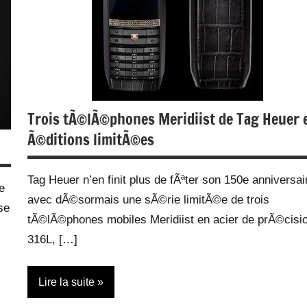
Trois tÃ©lÃ©phones Meridiist de Tag Heuer 
Ã©ditions limitÃ©es
Tag Heuer n’en finit plus de fÃªter son 150e anniversai
e
avec dÃ©sormais une sÃ©rie limitÃ©e de trois
se
tÃ©lÃ©phones mobiles Meridiist en acier de prÃ©cisi
316L, […]
Lire la suite