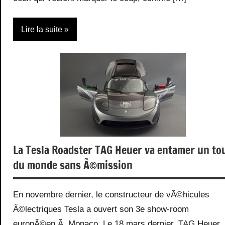
Lire la suite
Actualité
Evenements
Montres
Ventes
aux
La Tesla Roadster TAG Heuer va entamer un to
enchères
du monde sans Ã©mission
En novembre dernier, le constructeur de vÃ©hicules
Ã©lectriques Tesla a ouvert son 3e show-room
europÃ©en Ã Monaco. Le 18 mars dernier, TAG Heuer