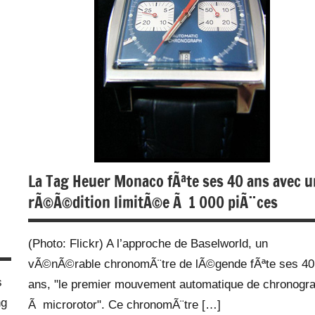
La Tag Heuer Monaco fÃªte ses 40 ans avec 
rÃ©Ã©dition limitÃ©e Ã 1 000 piÃ¨ces
(Photo: Flickr) A l’approche de Baselworld, un
vÃ©nÃ©rable chronomÃ¨tre de lÃ©gende fÃªte ses 40
s
ans, "le premier mouvement automatique de chronogr
ng
Ã microrotor". Ce chronomÃ¨tre […]