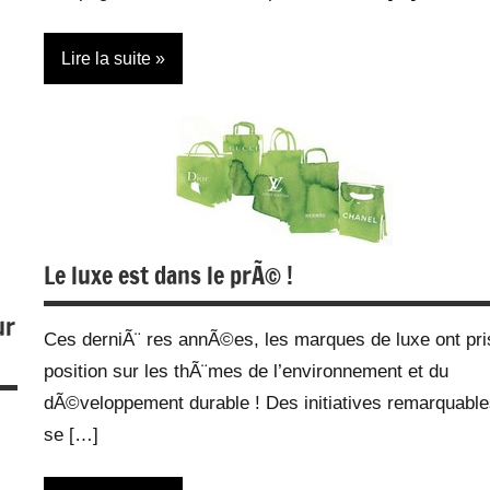
Lire la suite
Actualité
Gadgets
Montres
Web/Tech
Le luxe est dans le prÃ© !
ur
Ces derniÃ¨ res annÃ©es, les marques de luxe ont pri
position sur les thÃ¨mes de l’environnement et du
dÃ©veloppement durable ! Des initiatives remarquabl
se […]