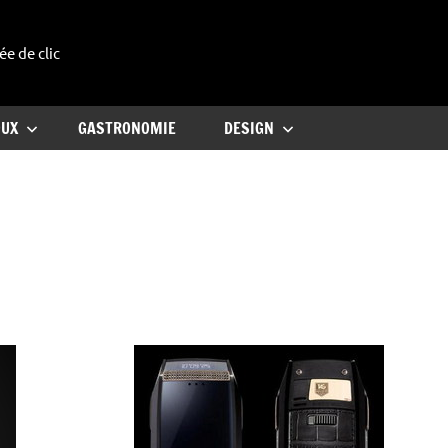
ée de clic
uxe
OUX
GASTRONOMIE
DESIGN