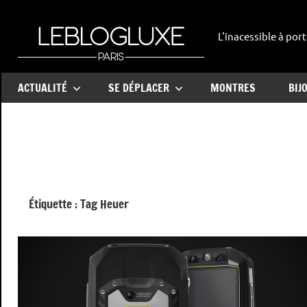
Aller
au
L'inacessible à port
leblogl
contenu
ACTUALITÉ
SE DÉPLACER
MONTRES
BIJ
Étiquette :
Tag Heuer