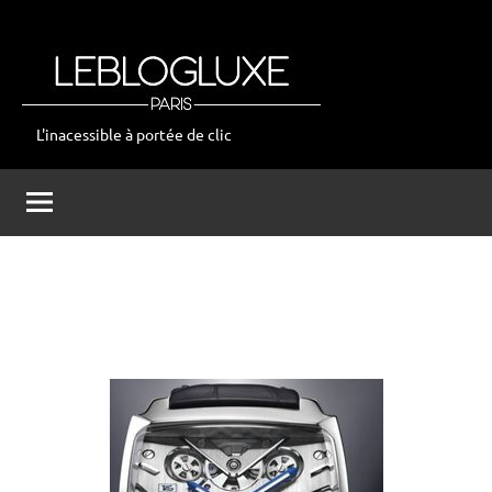
Aller
au
contenu
L'inacessible à portée de clic
leblogluxe