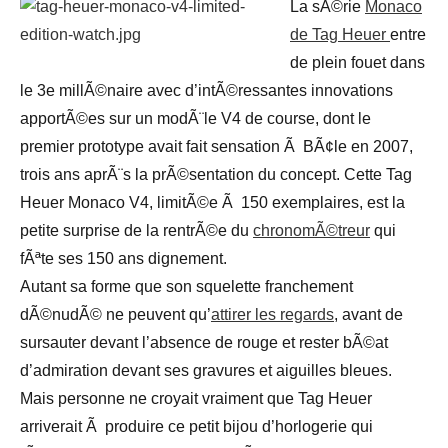
La sÃ©rie
Monaco
de Tag Heuer
entre
de plein fouet dans
le 3e millÃ©naire avec d’intÃ©ressantes innovations
apportÃ©es sur un modÃ¨le V4 de course, dont le
premier prototype avait fait sensation Ã BÃ¢le en 2007,
trois ans aprÃ¨s la prÃ©sentation du concept. Cette Tag
Heuer Monaco V4, limitÃ©e Ã 150 exemplaires, est la
petite surprise de la rentrÃ©e du
chronomÃ©treur
qui
fÃªte ses 150 ans dignement.
Autant sa forme que son squelette franchement
dÃ©nudÃ© ne peuvent qu’
attirer les regards
, avant de
sursauter devant l’absence de rouge et rester bÃ©at
d’admiration devant ses gravures et aiguilles bleues.
Mais personne ne croyait vraiment que Tag Heuer
arriverait Ã produire ce petit bijou d’horlogerie qui