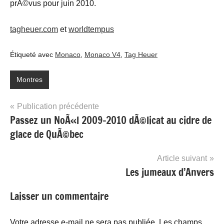
prÃ©vus pour juin 2010.
tagheuer.com
et
worldtempus
Étiqueté avec
Monaco
,
Monaco V4
,
Tag Heuer
Montres
Navigation
Publication précédente
Passez un NoÃ«l 2009-2010 dÃ©licat au cidre de
de
glace de QuÃ©bec
l’article
Article suivant
Les jumeaux d’Anvers
Laisser un commentaire
Votre adresse e-mail ne sera pas publiée.
Les champs