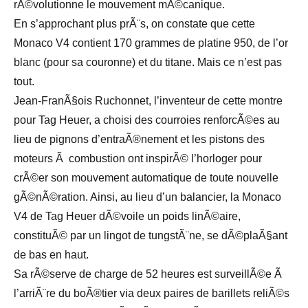
rÃ©volutionne le mouvement mÃ©canique.
En s’approchant plus prÃ¨s, on constate que cette
Monaco V4 contient 170 grammes de platine 950, de l’or
blanc (pour sa couronne) et du titane. Mais ce n’est pas
tout.
Jean-FranÃ§ois Ruchonnet, l’inventeur de cette montre
pour Tag Heuer, a choisi des courroies renforcÃ©es au
lieu de pignons d’entraÃ®nement et les pistons des
moteurs Ã combustion ont inspirÃ© l’horloger pour
crÃ©er son mouvement automatique de toute nouvelle
gÃ©nÃ©ration. Ainsi, au lieu d’un balancier, la Monaco
V4 de Tag Heuer dÃ©voile un poids linÃ©aire,
constituÃ© par un lingot de tungstÃ¨ne, se dÃ©plaÃ§ant
de bas en haut.
Sa rÃ©serve de charge de 52 heures est surveillÃ©e Ã
l’arriÃ¨re du boÃ®tier via deux paires de barillets reliÃ©s