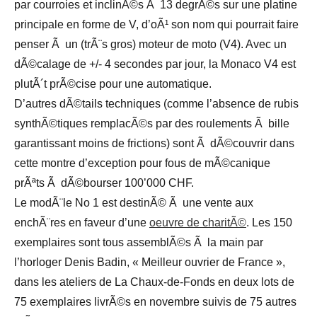
par courroies et inclinÃ©s Ã 13 degrÃ©s sur une platine
principale en forme de V, d’oÃ¹ son nom qui pourrait faire
penser Ã un (trÃ¨s gros) moteur de moto (V4). Avec un
dÃ©calage de +/- 4 secondes par jour, la Monaco V4 est
plutÃ´t prÃ©cise pour une automatique.
D’autres dÃ©tails techniques (comme l’absence de rubis
synthÃ©tiques remplacÃ©s par des roulements Ã bille
garantissant moins de frictions) sont Ã dÃ©couvrir dans
cette montre d’exception pour fous de mÃ©canique
prÃªts Ã dÃ©bourser 100’000 CHF.
Le modÃ¨le No 1 est destinÃ© Ã une vente aux
enchÃ¨res en faveur d’une
oeuvre de charitÃ©
. Les 150
exemplaires sont tous assemblÃ©s Ã la main par
l’horloger Denis Badin, « Meilleur ouvrier de France »,
dans les ateliers de La Chaux-de-Fonds en deux lots de
75 exemplaires livrÃ©s en novembre suivis de 75 autres