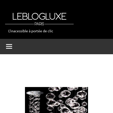
Aller
au
contenu
L'inacessible à portée de clic
leblogluxe