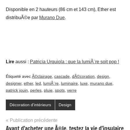
Disponible en 2 hauteurs (86 cm et 143 cm), Ether est
distribuÃ©e par
Murano Due
.
Lire
aussi :
Patricia Urquiola : que la lumiÃ¨re soit pop !
Étiqueté avec
Ã©clairage
,
cascade
,
dÃ©coration
,
design
,
designer
,
ether
,
led
,
lumiÃ¨re
,
luminaire
,
luxe
,
murano due
,
patrick jouin
,
perles
,
pluie
,
spots
,
verre
Décoration d'intérieurs
Design
Navigation
Publication précédente
Avant d’acheter une Ã®le, testez la vie d’insulaire