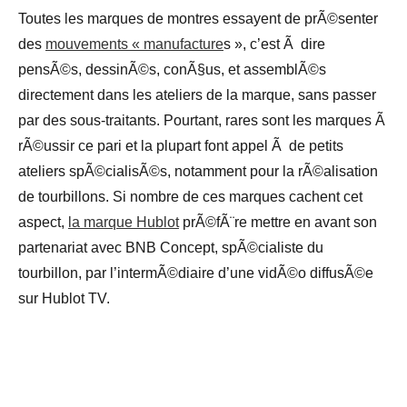
Toutes les marques de montres essayent de prÃ©senter
des
mouvements « manufacture
s », c’est Ã dire
pensÃ©s, dessinÃ©s, conÃ§us, et assemblÃ©s
directement dans les ateliers de la marque, sans passer
par des sous-traitants. Pourtant, rares sont les marques Ã
rÃ©ussir ce pari et la plupart font appel Ã de petits
ateliers spÃ©cialisÃ©s, notamment pour la rÃ©alisation
de tourbillons. Si nombre de ces marques cachent cet
aspect,
la marque Hublot
prÃ©fÃ¨re mettre en avant son
partenariat avec BNB Concept, spÃ©cialiste du
tourbillon, par l’intermÃ©diaire d’une vidÃ©o diffusÃ©e
sur Hublot TV.