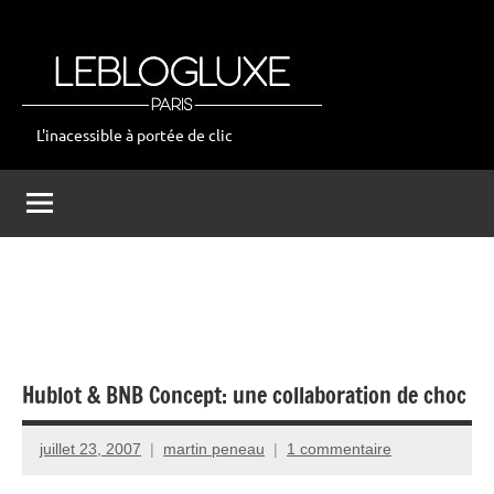
Aller
au
contenu
L'inacessible à portée de clic
leblogluxe
Hublot & BNB Concept: une collaboration de choc
juillet 23, 2007
martin peneau
1 commentaire