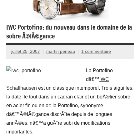
IWC Portofino: du nouveau dans le domaine de la
sobre Ã©lÃ©gance
juillet 25, 2007
martin peneau
1 commentaire
La Portofino
dâ€™
IWC
Schaffhausen
est un classique intemporel. Trois aiguilles,
la date, le tout dans un cadran clair et un boÃ®tier sobre
en acier fin ou en or: la Portofino, synonyme
dâ€™Ã©lÃ©gance discrÃ¨te depuis de longues
annÃ©es, nâ€™a guÃ¨re subi de modifications
importantes.