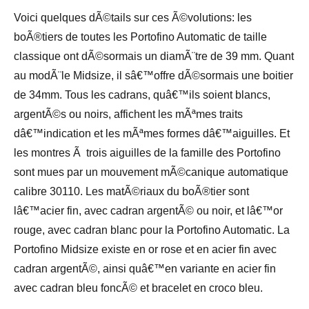
Voici quelques dÃ©tails sur ces Ã©volutions: les
boÃ®tiers de toutes les Portofino Automatic de taille
classique ont dÃ©sormais un diamÃ¨tre de 39 mm. Quant
au modÃ¨le Midsize, il sâ€™offre dÃ©sormais une boitier
de 34mm. Tous les cadrans, quâ€™ils soient blancs,
argentÃ©s ou noirs, affichent les mÃªmes traits
dâ€™indication et les mÃªmes formes dâ€™aiguilles. Et
les montres Ã trois aiguilles de la famille des Portofino
sont mues par un mouvement mÃ©canique automatique
calibre 30110. Les matÃ©riaux du boÃ®tier sont
lâ€™acier fin, avec cadran argentÃ© ou noir, et lâ€™or
rouge, avec cadran blanc pour la Portofino Automatic. La
Portofino Midsize existe en or rose et en acier fin avec
cadran argentÃ©, ainsi quâ€™en variante en acier fin
avec cadran bleu foncÃ© et bracelet en croco bleu.