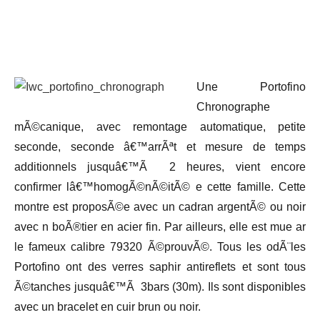
Une Portofino
Chronographe
mÃ©canique, avec remontage automatique, petite
seconde, seconde â€™arrÃªt et mesure de temps
additionnels jusquâ€™Ã 2 heures, vient encore
confirmer lâ€™homogÃ©nÃ©itÃ© e cette famille. Cette
montre est proposÃ©e avec un cadran argentÃ© ou noir
avec n boÃ®tier en acier fin. Par ailleurs, elle est mue ar
le fameux calibre 79320 Ã©prouvÃ©. Tous les odÃ¨les
Portofino ont des verres saphir antireflets et sont tous
Ã©tanches jusquâ€™Ã 3bars (30m). Ils sont disponibles
avec un bracelet en cuir brun ou noir.