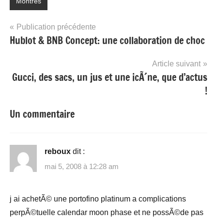
Montres
Navigation
Publication précédente
Hublot & BNB Concept: une collaboration de choc
de
l’article
Article suivant
Gucci, des sacs, un jus et une icÃ´ne, que d’actus
!
Un commentaire
reboux
dit :
mai 5, 2008 à 12:28 am
j ai achetÃ© une portofino platinum a complications
perpÃ©tuelle calendar moon phase et ne possÃ©de pas