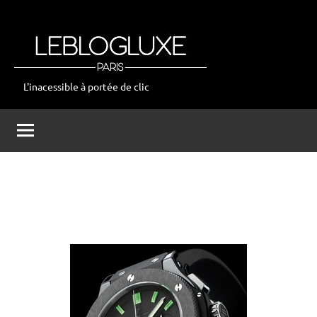
Aller
au
contenu
L'inacessible à portée de clic
leblogluxe