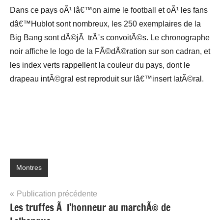
Dans ce pays oÃ¹ lâ€™on aime le football et oÃ¹ les fans
dâ€™Hublot sont nombreux, les 250 exemplaires de la
Big Bang sont dÃ©jÃ trÃ¨s convoitÃ©s. Le chronographe
noir affiche le logo de la FÃ©dÃ©ration sur son cadran, et
les index verts rappellent la couleur du pays, dont le
drapeau intÃ©gral est reproduit sur lâ€™insert latÃ©ral.
Montres
Navigation
Publication précédente
Les truffes Ã l’honneur au marchÃ© de
de