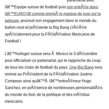
partenariat avec
lâ€™Equipe suisse de football puis
son entrÃ©e dans
lâ€™EURO 08 comme premiÃ¨re marque de luxe sur la
pelouse
, poursuit son engagement dans le monde du
ballon rond et prÃ©sente la Big Bang crÃ©Ã©e
spÃ©cialement pour la FÃ©dÃ©ration Mexicaine de
Football !
Lâ€™horloger suisse sera Ã Mexico le 3 dÃ©cembre
pour officialiser ce partenariat, qui le rapproche du coup
de tous les clubs de football du pays.
Une Big Bang
sera
remise au PrÃ©sident de la FÃ©dÃ©ration Justino
Compean ainsi quâ€™Ã lâ€™entraÃ®neur Hugo
Sanchez, en prÃ©sence de nombreuses personnalitÃ©s
du monde du foot, de la politique et des mÃ©dias
mexicains.