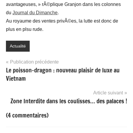
avantageuses, » rÃ©plique Granjon dans les colonnes
du
Journal du Dimanche
.
Au royaume des ventes privÃ©es, la lutte est donc de
plus en plsu rude.
Actualité
Navigation
Publication précédente
Le poisson-dragon : nouveau plaisir de luxe au
de
Vietnam
l’article
Article suivant
Zone Interdite dans les coulisses… des palaces !
(4 commentaires)