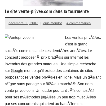
Le site vente-privee.com dans la tourmente
décembre 30, 2007
louis mondot
4 commentaires
Les
ventes privÃ©es
,
c’est le grand
succÃ¨s commercial de ces derniÃ¨res annÃ©es. Le
concept : proposer Ã prix bradÃ©s sur Internet les
invendus des grandes marques. Une simple recherche
sur
Google
montre qu’il existe des centaines de sites
proposant des ventes privÃ©es en ligne. Mais un gÃ©ant
rÃ¨gne sans partage sur 90% du marchÃ©. Son nom :
vente-privee.com
. Un leader pourtant trÃ¨s contestÃ©
pour ses mÃ©thodes jugÃ©es un peu trop musclÃ©es
par ses concurrents qui crient au harcÃ¨lement.