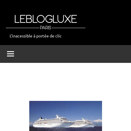
Aller
au
contenu
L'inacessible à portée de clic
leblogluxe