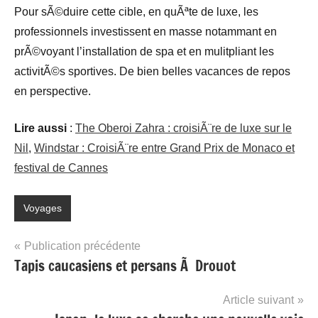
Pour sÃ©duire cette cible, en quÃªte de luxe, les
professionnels investissent en masse notammant en
prÃ©voyant l’installation de spa et en mulitpliant les
activitÃ©s sportives. De bien belles vacances de repos
en perspective.
Lire aussi
:
The Oberoi Zahra : croisiÃ¨re de luxe sur le
Nil
,
Windstar : CroisiÃ¨re entre Grand Prix de Monaco et
festival de Cannes
Voyages
Navigation
Publication précédente
Tapis caucasiens et persans Ã Drouot
de
l’article
Article suivant