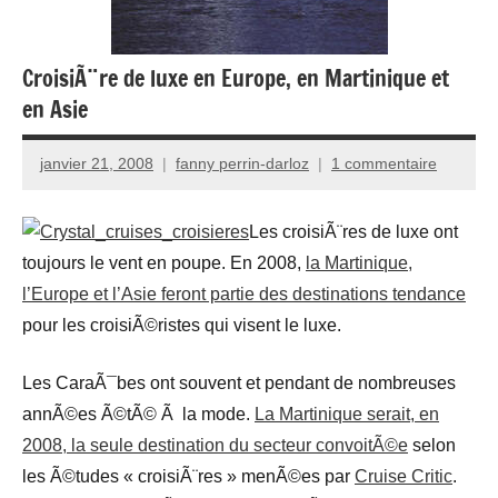
CroisiÃ¨re de luxe en Europe, en Martinique et
en Asie
janvier 21, 2008
fanny perrin-darloz
1 commentaire
Les croisiÃ¨res de luxe ont
toujours le vent en poupe. En 2008,
la Martinique,
l’Europe et l’Asie feront partie des destinations tendance
pour les croisiÃ©ristes qui visent le luxe.
Les CaraÃ¯bes ont souvent et pendant de nombreuses
annÃ©es Ã©tÃ© Ã la mode.
La Martinique serait, en
2008, la seule destination du secteur convoitÃ©e
selon
les Ã©tudes « croisiÃ¨res » menÃ©es par
Cruise Critic
.