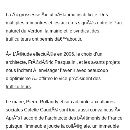
La Â« grossesse Â» fut nÃ©anmoins difficile. Des
multiples rencontres et les accords signÃ©s entre le Parc
naturel du Verdon, la mairie et
le syndicat des
trufficulteurs
ont permis dâ€™aboutir.
Â« L’Ã©tude effectuÃ©e en 2006, le choix d’un
architecte, FrÃ©dÃ©ric Pasqualini, et les avants projets
nous incitent Ã envisager l’avenir avec beaucoup
d’optimisme Â» affirme le vice-prÃ©sident des
trufficulteurs
.
Le maire, Pierre Rollandy et son adjointe aux affaires
sociales Colette GaudÃ© sont tout aussi convaincus Â«
AprÃ¨s l’accord de l’architecte des bÃ¢timents de France
puisque l’immeuble jouxte la collÃ©giale, un immeuble