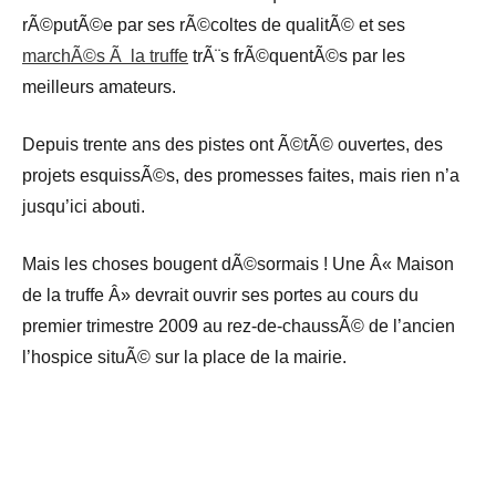
rÃ©putÃ©e par ses rÃ©coltes de qualitÃ© et ses
marchÃ©s Ã la truffe
trÃ¨s frÃ©quentÃ©s par les
meilleurs amateurs.
Depuis trente ans des pistes ont Ã©tÃ© ouvertes, des
projets esquissÃ©s, des promesses faites, mais rien n’a
jusqu’ici abouti.
Mais les choses bougent dÃ©sormais ! Une Â« Maison
de la truffe Â» devrait ouvrir ses portes au cours du
premier trimestre 2009 au rez-de-chaussÃ© de l’ancien
l’hospice situÃ© sur la place de la mairie.