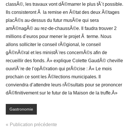
classÃ©, les travaux vont dÃ©marrer le plus tÃ´t possible.
Ils consisteront Ã la remise en Ã©tat des deux Ã©tages
placÃ©s au-dessus du futur musÃ©e qui sera
amÃ©nagÃ© au rez-de-chaussÃ©e. Il faudra trouver 2
millions d’euros pour mener le projet Ã terme. Nous
allons solliciter le conseil rÃ©gional, le conseil
gÃ©nÃ©ral et les ministÃ¨res concernÃ©s afin de
recueillir des fonds. Â» explique Colette GaudÃ© cheville
ouvriÃ¨re de l’opÃ©ration qui prÃ©cise : Â« Le mois
prochain ce sont les Ã©lections municipales. Il
conviendra d’attendre leurs rÃ©sultats pour se prononcer
dÃ©finitivement sur le futur de la Maison de la truffe.Â»
Gastronomie
Navigation
Publication précédente