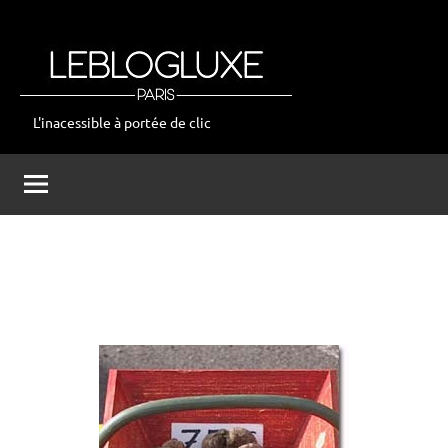
Aller
au
contenu
L'inacessible à portée de clic
leblogluxe