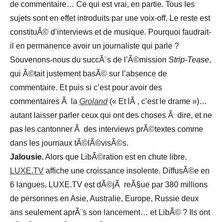
de commentaire… Ce qui est vrai, en partie. Tous les
sujets sont en effet introduits par une voix-off. Le reste est
constituÃ© d’interviews et de musique. Pourquoi faudrait-
il en permanence avoir un journaliste qui parle ?
Souvenons-nous du succÃ¨s de l’Ã©mission
Strip-Tease
,
qui Ã©tait justement basÃ© sur l’absence de
commentaire. Et puis si c’est pour avoir des
commentaires Ã la
Groland
(« Et lÃ , c’est le drame »)…
autant laisser parler ceux qui ont des choses Ã dire, et ne
pas les cantonner Ã des interviews prÃ©textes comme
dans les journaux tÃ©lÃ©visÃ©s.
Jalousie.
Alors que LibÃ©ration est en chute libre,
LUXE.TV
affiche une croissance insolente. DiffusÃ©e en
6 langues, LUXE.TV est dÃ©jÃ reÃ§ue par 380 millions
de personnes en Asie, Australie, Europe, Russie deux
ans seulement aprÃ¨s son lancement… et LibÃ© ? Ils ont