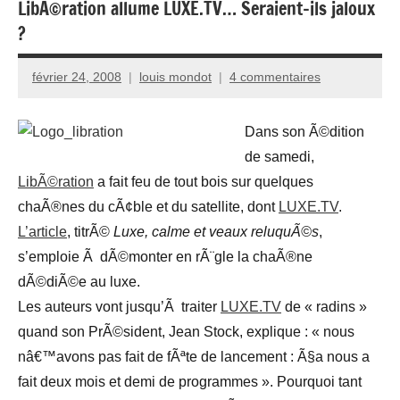
LibÃ©ration allume LUXE.TV… Seraient-ils jaloux
?
février 24, 2008
louis mondot
4 commentaires
Dans son Ã©dition
de samedi,
LibÃ©ration
a fait feu de tout bois sur quelques
chaÃ®nes du cÃ¢ble et du satellite, dont
LUXE.TV
.
L’article
, titrÃ©
Luxe, calme et veaux reluquÃ©s
,
s’emploie Ã dÃ©monter en rÃ¨gle la chaÃ®ne
dÃ©diÃ©e au luxe.
Les auteurs vont jusqu’Ã traiter
LUXE.TV
de « radins »
quand son PrÃ©sident, Jean Stock, explique : « nous
nâ€™avons pas fait de fÃªte de lancement : Ã§a nous a
fait deux mois et demi de programmes ». Pourquoi tant