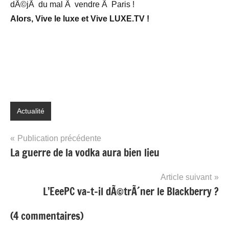
dÃ©jÃ du mal Ã vendre Ã Paris !
Alors, Vive le luxe et Vive LUXE.TV !
Actualité
Navigation
Publication précédente
La guerre de la vodka aura bien lieu
de
l’article
Article suivant
L’EeePC va-t-il dÃ©trÃ´ner le Blackberry ?
(4 commentaires)