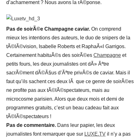
d’acharnement ? Nous avons la rÃ©ponse.
Pas de soirÃ©e Champagne caviar.
On comprend
mieux les intentions des auteurs, le duo de snipers de la
tÃ©lÃ©vision, Isabelle Roberts et RaphaÃ«l Garrigos.
Certainement habituÃ©s des soirÃ©es
Champagne
et
petits fours, les deux journalistes ont dÃ» Ãªtre
sacrÃ©ment dÃ©Ã§us d’Ãªtre privÃ©s de caviar. Mais il
faut qu’ils sachent ces deux lÃ que ce genre de soirÃ©es
ne profite pas aux tÃ©lÃ©spectateurs, mais au
microcosme parisien. Alors que deux mois et demi de
programmes gratuits, c’est un beau cadeau fait aux
tÃ©lÃ©spectateurs !
Pas de commentaire.
Dans leur papier, les deux
journalistes font remarquer que sur
LUXE.TV
il n’y a pas