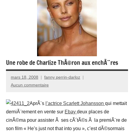
Une robe de Charlize ThÃ©ron aux enchÃ¨res
mars 18, 2008
fanny perrin-darloz
Aucun commentaire
AprÃ¨s
l’actrice Scarlett Johansson
qui mettait
derniÃ¨rement en vente sur
Ebay
deux places de
cinÃ©ma pour assister Ã ses cÃ´tÃ©s Ã la premiÃ¨re de
son film « He’s just not that into you », c’est dÃ©sormais