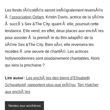
Les fonds rÃ©coltÃ©s seront intÃ©gralement reversÃ©s
Ã
l’association Oxfam
. Kristin Davis, actrice de la sÃ©rie
Ã succÃ¨s Sex &The City, quant Ã elle, poursuit cette
tendance. Elle vend, en effet, deux places aux enchÃ¨res
pour assister Ã la premiÃ¨re du film adaptÃ© de la
sÃ©rie Sex &The City. Bien sÃ»r, elle reversera les
recettes Ã une oeuvre de charitÃ©. Les actrices
hollywoodiennes sont soudainement charitables. Alors
qui sera la prochaine ?
Lire aussi
:
Les enchÃ¨res des biens d’Elisabeth
Schwarkopf, rapportent plus que prÃ©vu
,
Teri Hatcher
aux enchÃ¨res
Ventes aux enchères