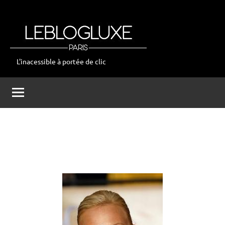
Aller
au
contenu
L'inacessible à portée de clic
leblogluxe