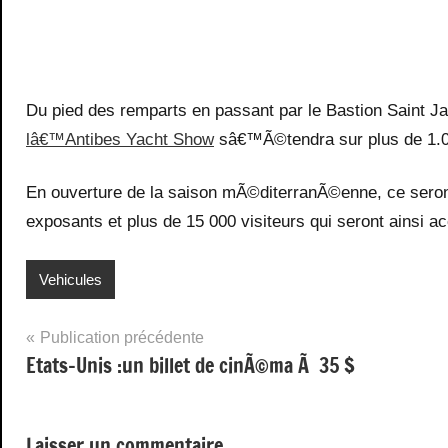
Du pied des remparts en passant par le Bastion Saint J
lâ€™Antibes Yacht Show
sâ€™Ã©tendra sur plus de 1.00
En ouverture de la saison mÃ©diterranÃ©enne, ce sero
exposants et plus de 15 000 visiteurs qui seront ainsi ac
Vehicules
Navigation
Publication précédente
Etats-Unis :un billet de cinÃ©ma Ã 35 $
de
l’article
Laisser un commentaire