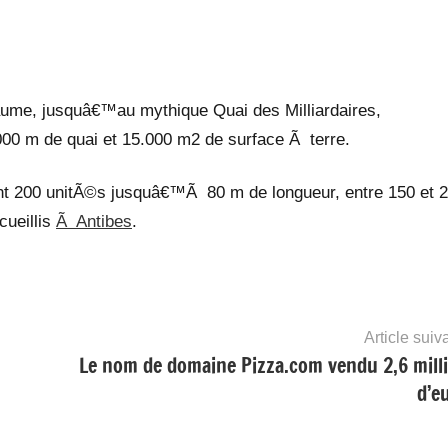
aume, jusquâ€™au mythique Quai des Milliardaires,
0 m de quai et 15.000 m2 de surface Ã terre.
nt 200 unitÃ©s jusquâ€™Ã 80 m de longueur, entre 150 et 
cueillis
Ã Antibes
.
Article suiv
Le nom de domaine Pizza.com vendu 2,6 mill
d’e