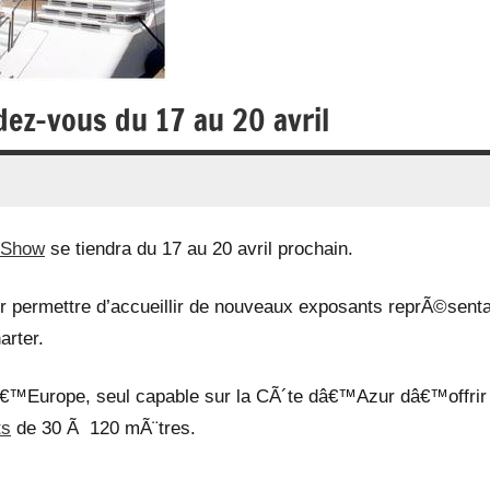
ez-vous du 17 au 20 avril
t Show
se tiendra du 17 au 20 avril prochain.
 permettre d’accueillir de nouveaux exposants reprÃ©sent
arter.
€™Europe, seul capable sur la CÃ´te dâ€™Azur dâ€™offrir
ts
de 30 Ã 120 mÃ¨tres.