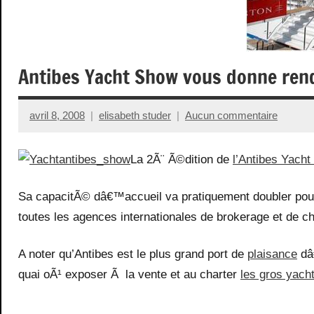
Antibes Yacht Show vous donne rend
avril 8, 2008
elisabeth studer
Aucun commentaire
La 2Ã¨ Ã©dition de
l’Antibes Yach
Sa capacitÃ© dâ€™accueil va pratiquement doubler pour
toutes les agences internationales de brokerage et de ch
A noter qu’Antibes est le plus grand port de
plaisance
dâ
quai oÃ¹ exposer Ã la vente et au charter
les gros yach