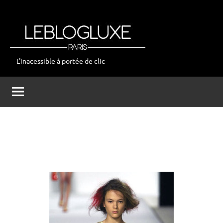
Aller
au
contenu
L'inacessible à portée de clic
leblogluxe