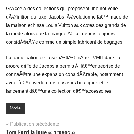
GrÃ¢ce a des collections qui proposent une nouvelle
dÃ©finition du luxe, Jacobs rÃ©volutionne lâ€™image de
la maison et hisse Louis Vuitton aux cotes des grands de
la mode alors que la marque Ã©tait depuis toujours
considÃ©rÃ©e comme un simple fabricant de bagages.
La participation de la sociÃ©tÃ© mÃ¨re LVMH dans la
propre griffe de Jacobs a permis Ã lâ€™entreprise de
connaÃ®tre une expansion considÃ©rable, notamment
avec lâ€™ouverture de plusieurs boutiques et le
lancement dâ€™une collection dâ€™accessoires.
Mode
Navigation
Publication précédente
Tom Ford la joue « provoc »