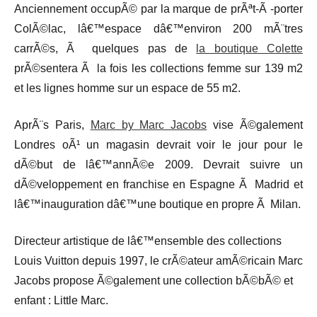
Anciennement occupÃ© par la marque de prÃªt-Ã -porter
ColÃ©lac, lâ€™espace dâ€™environ 200 mÃ¨tres
carrÃ©s, Ã quelques pas de
la boutique Colette
prÃ©sentera Ã la fois les collections femme sur 139 m2
et les lignes homme sur un espace de 55 m2.
AprÃ¨s Paris,
Marc by Marc Jacobs
vise Ã©galement
Londres oÃ¹ un magasin devrait voir le jour pour le
dÃ©but de lâ€™annÃ©e 2009. Devrait suivre un
dÃ©veloppement en franchise en Espagne Ã Madrid et
lâ€™inauguration dâ€™une boutique en propre Ã Milan.
Directeur artistique de lâ€™ensemble des collections
Louis Vuitton depuis 1997, le crÃ©ateur amÃ©ricain Marc
Jacobs propose Ã©galement une collection bÃ©bÃ© et
enfant : Little Marc.