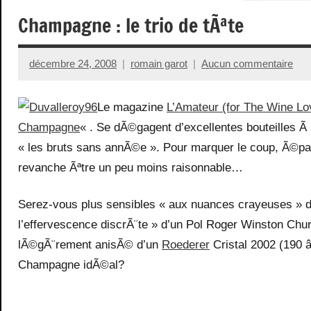
Champagne : le trio de tÃªte
décembre 24, 2008
romain garot
Aucun commentaire
Le magazine
L’Amateur (for The Wine Lo
Champagne
« . Se dÃ©gagent d’excellentes bouteilles 
« les bruts sans annÃ©e ». Pour marquer le coup, Ã©pater 
revanche Ãªtre un peu moins raisonnable…
Serez-vous plus sensibles « aux nuances crayeuses » d
l’effervescence discrÃ¨te » d’un Pol Roger Winston Chur
lÃ©gÃ¨rement anisÃ© d’un
Roederer
Cristal 2002 (190 â
Champagne idÃ©al?