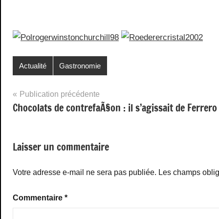
Actualité
Gastronomie
Navigation
Publication précédente
Chocolats de contrefaÃ§on : il s’agissait de Ferrero 
de
l’article
Laisser un commentaire
Votre adresse e-mail ne sera pas publiée.
Les champs oblig
Commentaire
*