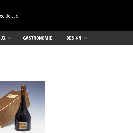
ée de clic
uxe
OUX
GASTRONOMIE
DESIGN