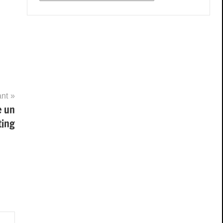
ant
e un
fting