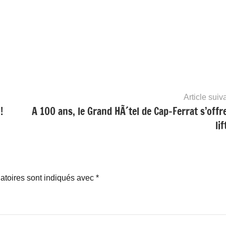
Article suiv
!
A 100 ans, le Grand HÃ´tel de Cap-Ferrat s’offr
li
atoires sont indiqués avec
*