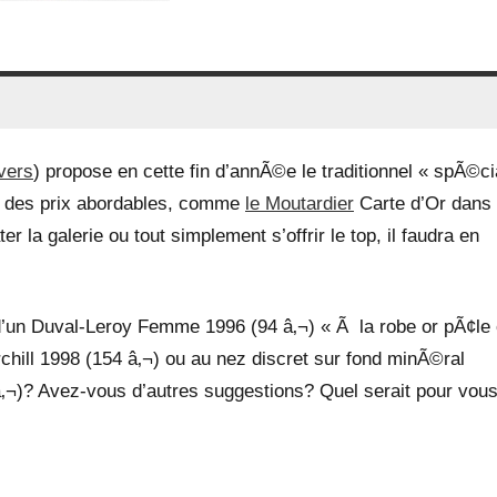
vers
) propose en cette fin d’annÃ©e le traditionnel « spÃ©ci
Ã des prix abordables, comme
le Moutardier
Carte d’Or dans
la galerie ou tout simplement s’offrir le top, il faudra en
’un Duval-Leroy Femme 1996 (94 â‚¬) « Ã la robe or pÃ¢le 
chill 1998 (154 â‚¬) ou au nez discret sur fond minÃ©ral
‚¬)? Avez-vous d’autres suggestions? Quel serait pour vous