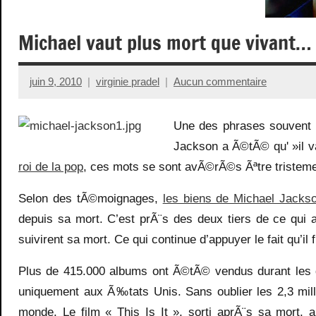
Michael vaut plus mort que vivant…
juin 9, 2010
virginie pradel
Aucun commentaire
Une des phrases souvent 
Jackson a Ã©tÃ© qu' »il va
roi de la pop
, ces mots se sont avÃ©rÃ©s Ãªtre tristeme
Selon des tÃ©moignages,
les biens de Michael Jacks
depuis sa mort. C’est prÃ¨s des deux tiers de ce qui 
suivirent sa mort. Ce qui continue d’appuyer le fait qu’il
Plus de 415.000 albums ont Ã©tÃ© vendus durant les qu
uniquement aux Ã‰tats Unis. Sans oublier les 2,3 mi
monde. Le film « This Is It », sorti aprÃ¨s sa mort,