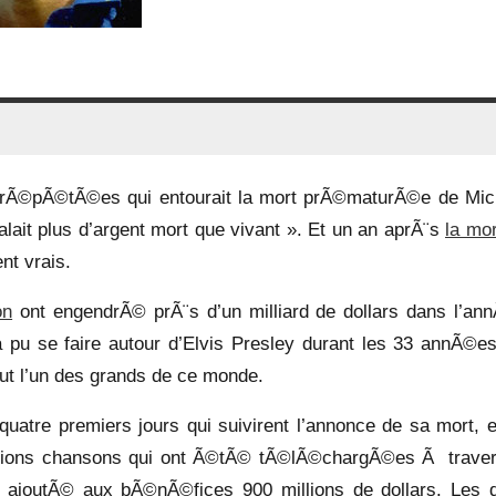
rÃ©pÃ©tÃ©es qui entourait la mort prÃ©maturÃ©e de Mic
lait plus d’argent mort que vivant ». Et un an aprÃ¨s
la mor
nt vrais.
on
ont engendrÃ© prÃ¨s d’un milliard de dollars dans l’an
a pu se faire autour d’Elvis Presley durant les 33 annÃ©es
 fut l’un des grands de ce monde.
atre premiers jours qui suivirent l’annonce de sa mort, e
llions chansons qui ont Ã©tÃ© tÃ©lÃ©chargÃ©es Ã traver
 a ajoutÃ© aux bÃ©nÃ©fices 900 millions de dollars. Les 