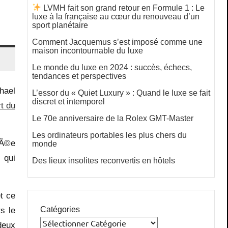
LVMH fait son grand retour en Formule 1 : Le
luxe à la française au cœur du renouveau d’un
sport planétaire
Comment Jacquemus s’est imposé comme une
maison incontournable du luxe
Le monde du luxe en 2024 : succès, échecs,
tendances et perspectives
hael
L’essor du « Quiet Luxury » : Quand le luxe se fait
discret et intemporel
t du
Le 70e anniversaire de la Rolex GMT-Master
Les ordinateurs portables les plus chers du
nÃ©e
monde
 qui
Des lieux insolites reconvertis en hôtels
t ce
Catégories
s le
deux