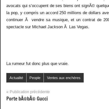
avocats qui s’occupent de ses biens ont signÃ© quelques
la pop, y compris un accord 250 millions de dollars ave
continuer Ã vendre sa musique, et un contrat de 200
spectacle sur Michael Jackson Ã Las Vegas.
La rumeur fut donc plus que vraie.
Actualité
People
Ventes aux enchères
Navigation
Publication précédente
Porte bÃ©bÃ© Gucci
de
l’article