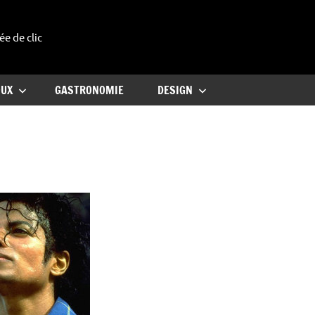
ée de clic
uxe
OUX
GASTRONOMIE
DESIGN