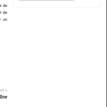
i de
t de
r un
ant
 One