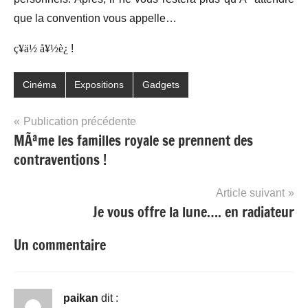
que la convention vous appelle…
ç¥ä½ å¥½è¿
!
Cinéma
Expositions
Gadgets
Navigation
Publication précédente
MÃªme les familles royale se prennent des
de
contraventions !
l’article
Article suivant
Je vous offre la lune…. en radiateur
Un commentaire
paikan
dit :