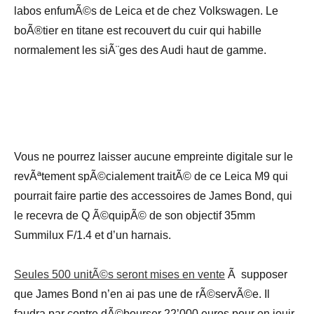
labos enfumÃ©s de Leica et de chez Volkswagen. Le
boÃ®tier en titane est recouvert du cuir qui habille
normalement les siÃ¨ges des Audi haut de gamme.
Vous ne pourrez laisser aucune empreinte digitale sur le
revÃªtement spÃ©cialement traitÃ© de ce Leica M9 qui
pourrait faire partie des accessoires de James Bond, qui
le recevra de Q Ã©quipÃ© de son objectif 35mm
Summilux F/1.4 et d’un harnais.
Seules 500 unitÃ©s seront mises en vente
Ã supposer
que James Bond n’en ai pas une de rÃ©servÃ©e. Il
faudra par contre dÃ©bourser 22’000 euros pour en jouir.