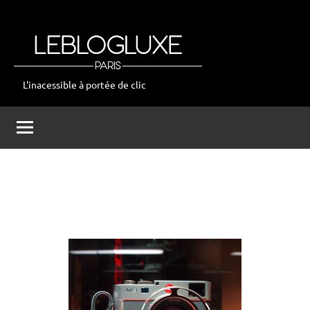
Aller
au
contenu
L'inacessible à portée de clic
leblogluxe