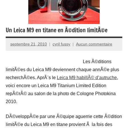
Un Leica M9 en titane en Ã©dition limitÃ©e
septembre 21, 2010
cyril fussy
Aucun commentaire
Les Ã©ditions
limitÃ©es du Leica M9 deviennent chaque annÃ©e plus
recherchÃ©es. AprÃ¨s le
Leica M9 habillÃ© d’autruche
,
voici encore un Leica M9 Titanium Limited Edition
repÃ©rÃ© au salon de la photo de Cologne Photokina
2010.
DÃ©veloppÃ©e par une Ã©quipe aguerrie cette Ã©dition
limitÃ©e du Leica M9 en titane provient Ã la fois des