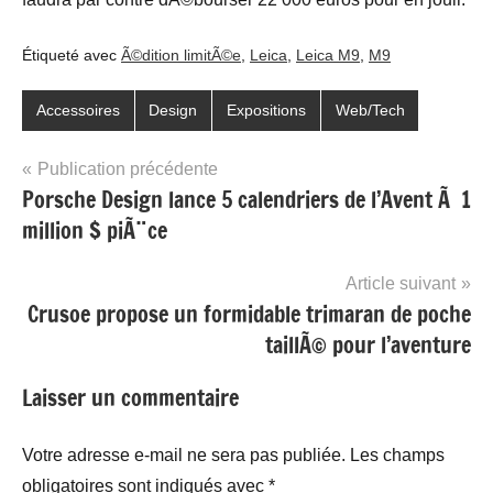
Étiqueté avec
Ã©dition limitÃ©e
,
Leica
,
Leica M9
,
M9
Accessoires
Design
Expositions
Web/Tech
Navigation
Publication précédente
Porsche Design lance 5 calendriers de l’Avent Ã 1
de
million $ piÃ¨ce
l’article
Article suivant
Crusoe propose un formidable trimaran de poche
taillÃ© pour l’aventure
Laisser un commentaire
Votre adresse e-mail ne sera pas publiée.
Les champs
obligatoires sont indiqués avec
*