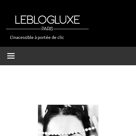
Aller
au
contenu
L'inacessible à portée de clic
leblogluxe