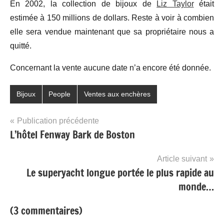
En 2002, la collection de bijoux de
Liz Taylor
était
estimée à 150 millions de dollars. Reste à voir à combien
elle sera vendue maintenant que sa propriétaire nous a
quitté.
Concernant la vente aucune date n’a encore été donnée.
Bijoux
People
Ventes aux enchères
Navigation
Publication précédente
L’hôtel Fenway Bark de Boston
de
l’article
Article suivant
Le superyacht longue portée le plus rapide au
monde…
(3 commentaires)