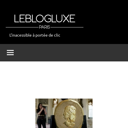
Aller
au
contenu
L'inacessible à portée de clic
leblogluxe