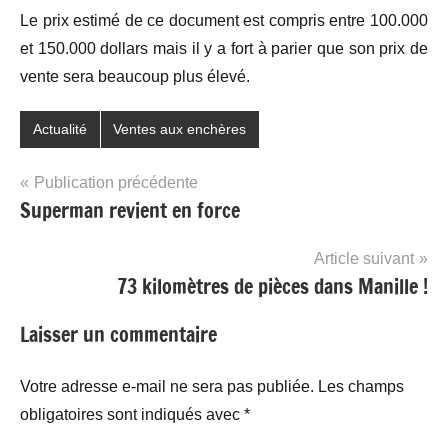
Le prix estimé de ce document est compris entre 100.000
et 150.000 dollars mais il y a fort à parier que son prix de
vente sera beaucoup plus élevé.
Actualité
Ventes aux enchères
Navigation
Publication précédente
Superman revient en force
de
l’article
Article suivant
73 kilomètres de pièces dans Manille !
Laisser un commentaire
Votre adresse e-mail ne sera pas publiée.
Les champs
obligatoires sont indiqués avec
*