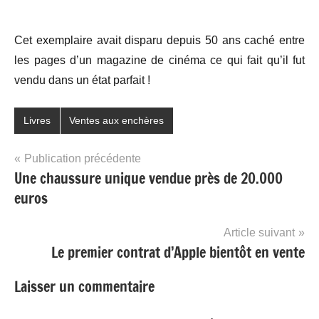
Cet exemplaire avait disparu depuis 50 ans caché entre
les pages d’un magazine de cinéma ce qui fait qu’il fut
vendu dans un état parfait !
Livres
Ventes aux enchères
Navigation
Publication précédente
Une chaussure unique vendue près de 20.000
de
euros
l’article
Article suivant
Le premier contrat d’Apple bientôt en vente
Laisser un commentaire