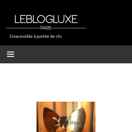
Aller
au
contenu
L'inacessible à portée de clic
leblogluxe