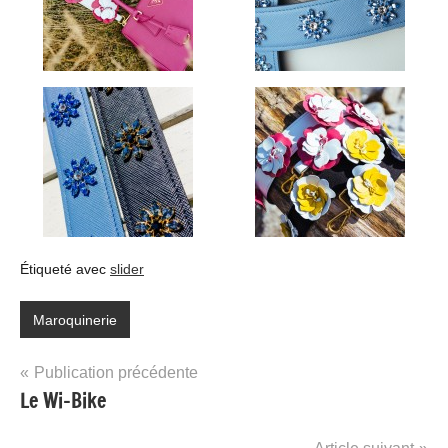
Étiqueté avec
slider
Maroquinerie
Navigation
Publication précédente
Le Wi-Bike
de
l’article